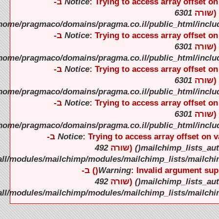
).
).