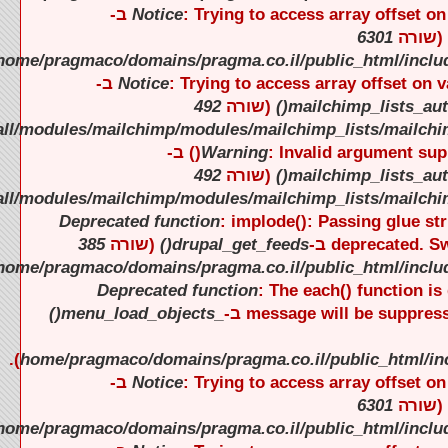
).
).