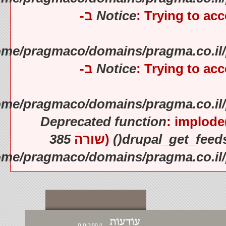
Notice
: Trying to
).
Notice
: Trying to
).
Deprecated function
: impl
385
(שורה
drupal_get_fe
).
// הפורומים