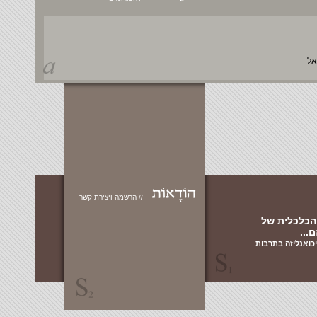
// הרשמה ויצירת קשר
ת של
 בתרבות