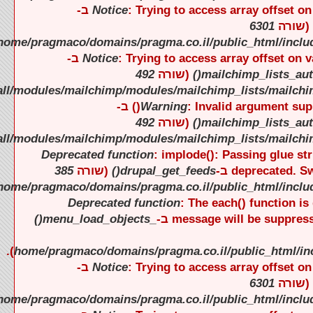
).
).