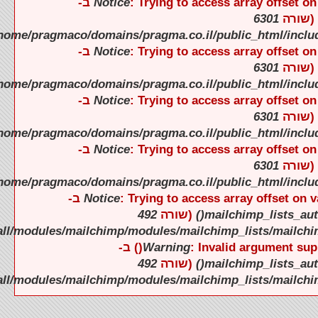
).
).