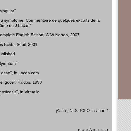
singular”
l du symptôme. Commentaire de quelques extraits de la
tôme de J.Lacan”
Complete English Edition, W.W Norton, 2007
s Ecrits, Seuil, 2001
ublished
 Symptom”
 Lacan", in Lacan.com
del goce”, Paidos, 1998
psicosis”, in Virtualia
, דובלין
NLS
-
ICLO
* חברה ב-
תרגום: מלכה שיין