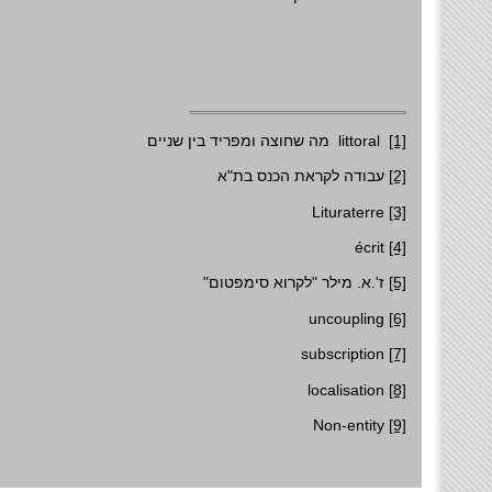
מה שחוצה ומפריד בין שניים
littoral
[1]
עבודה לקראת הכנס בת"א
[2]
Lituraterre
[3]
écrit
[4]
ז'.א. מילר "לקרוא סימפטום"
[5]
uncoupling
[6]
subscription
[7]
localisation
[8]
Non-entity
[9]