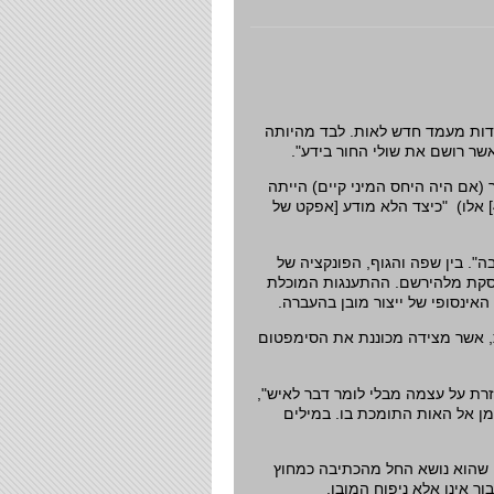
דות מעמד חדש לאות. לבד מהיותה
"שר רושם את שולי החור בידע
ר (אם היה היחס המיני קיים) הייתה
אלו) "כיצד הלא מודע [אפקט של
[
". בין שפה והגוף, הפונקציה של
סקת מלהירשם. ההתענגות המוכלת
 האינסופי של ייצור מובן בהעברה
, אשר מצידה מכוננת את הסימפטום
וזרת על עצמה מבלי לומר דבר לאיש
 אל האות התומכת בו. במילים
" שהוא נושא החל מהכתיבה כמחוץ
בור אינו אלא ניפוח המובן