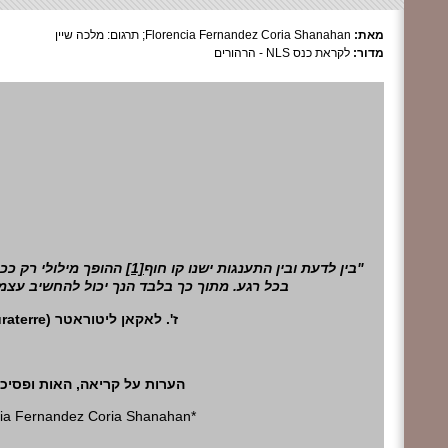
מאת:
Florencia Fernandez Coria Shanahan; תרגום: מלכה שיין
מדור:
לקראת כנס NLS - הרהורים
ההופך מילולי רק ככל
[1]
"בין לדעת ובין התענגות ישנו קו חוף
בכל רגע. מתוך כך בלבד הנך יכול להחשיב ע."
uraterre
ז'. לאקאן ליטוראטר (
הערות על קריאה, האות ופסיכו
cia Fernandez Coria Shanahan*