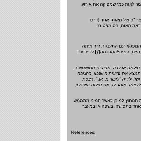
ומר לאות כמי שמפיקה את אירוע
ר "פיצול מאותו
א
חד (דרכו
, קראת האות, הסימפטום
 המפגש עם התענגות זרה איתה
לשיח עם
[7]
יינו, המינוי/ההסכמה
אם חולמת או ערה. מציאות מטושטשת
תמצא את זרועותיה שנכוו, בהגיבה
של ילדיה "לזכור מי אני". רצפת
לעצמה אומר לה את מילות השיגעון
ת המחוץ-למובן כאשר המיני מתממש
א
חד בתפישה, בשפה או במעבר
References: