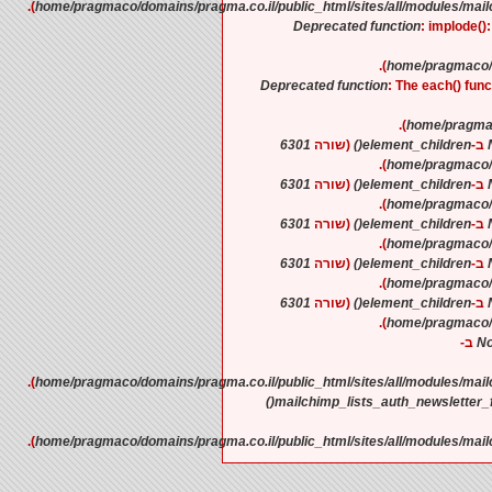
).
Deprecated function
: implode()
).
Deprecated function
: The each() fun
).
6301
(שורה
element_children()
).
6301
(שורה
element_children()
).
6301
(שורה
element_children()
).
6301
(שורה
element_children()
).
6301
(שורה
element_children()
).
No
).
mailchimp_lists_auth_newsletter_f
).