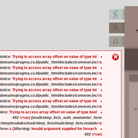
הודעת שגיאה
Notice
: Trying to access array offset on value of type int ב-
/home/pragmaco/domains/pragma.co.il/public_html/includes/common.inc
מ-
Notice
: Trying to access array offset on value of type int ב-
/home/pragmaco/domains/pragma.co.il/public_html/includes/common.inc
מ-
Notice
: Trying to access array offset on value of type int ב-
/home/pragmaco/domains/pragma.co.il/public_html/includes/common.inc
מ-
Notice
: Trying to access array offset on value of type int ב-
/home/pragmaco/domains/pragma.co.il/public_html/includes/common.inc
מ-
Notice
: Trying to access array offset on value of type int ב-
/home/pragmaco/domains/pragma.co.il/public_html/includes/common.inc
מ-
tice
: Trying to access array offset on value of type bool ב-
492
(שורה
mailchimp_lists_auth_newsletter_form()
/home/pragmaco/domains/pragma.co.il/public_html/sites/all/modules/mailchimp/modules/mailchimp_lists/mailchimp_lists.module
מ-
orm()
Warning
: Invalid argument supplied for foreach() ב-
492
(שורה