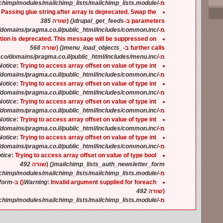
/home/pragmaco/domains/pragma.co.il/public_html/sites/all/modules/mailchimp/modules/mailchimp_lists/mailchimp_lists.module
מ-
: Passing glue string after array is deprecated. Swap the
385
(שורה
drupal_get_feeds()
parameters ב-
/home/pragmaco/domains/pragma.co.il/public_html/includes/common.inc
מ-
ction is deprecated. This message will be suppressed on
568
(שורה
_menu_load_objects()
further calls ב-
/home/pragmaco/domains/pragma.co.il/public_html/includes/menu.inc
מ-
Notice
: Trying to access array offset on value of type int ב-
/home/pragmaco/domains/pragma.co.il/public_html/includes/common.inc
מ-
Notice
: Trying to access array offset on value of type int ב-
/home/pragmaco/domains/pragma.co.il/public_html/includes/common.inc
מ-
Notice
: Trying to access array offset on value of type int ב-
/home/pragmaco/domains/pragma.co.il/public_html/includes/common.inc
מ-
Notice
: Trying to access array offset on value of type int ב-
/home/pragmaco/domains/pragma.co.il/public_html/includes/common.inc
מ-
Notice
: Trying to access array offset on value of type int ב-
/home/pragmaco/domains/pragma.co.il/public_html/includes/common.inc
מ-
tice
: Trying to access array offset on value of type bool ב-
492
(שורה
mailchimp_lists_auth_newsletter_form()
/home/pragmaco/domains/pragma.co.il/public_html/sites/all/modules/mailchimp/modules/mailchimp_lists/mailchimp_lists.module
מ-
orm()
Warning
: Invalid argument supplied for foreach() ב-
492
(שורה
/home/pragmaco/domains/pragma.co.il/public_html/sites/all/modules/mailchimp/modules/mailchimp_lists/mailchimp_lists.module
מ-