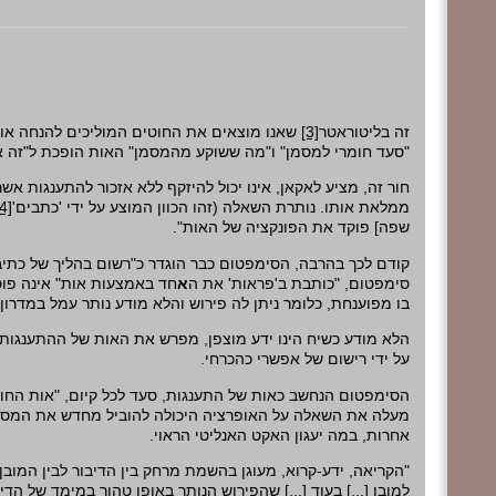
שאנו מוצאים את החוטים המוליכים להנחה או
[3]
זה בליטוראטר
סעד חומרי למסמן" ו"מה ששוקע מהמסמן" האות הופכת ל"זה א".
חור זה, מציע לאקאן, אינו יכול להיזקף ללא אזכור להתענגות אש
4]
ממלאת אותו. נותרת השאלה (זהו הכוון המוצע על ידי 'כתבים'
שפה] פוקד את הפונקציה של האות".
קודם לכך בהרבה, הסימפטום כבר הוגדר כ"רשום בהליך של כתיבה
סימפטום, "כותבת ב'פראות' את ה
א
חד באמצעות אות" אינה פו
בו מפוענחת, כלומר ניתן לה פירוש והלא מודע נותר עמל במדרון.
הלא מודע כשיח הינו ידע מוצפן, מפרש את האות של ההתענגות
על ידי רישום של אפשרי כהכרחי.
הסימפטום הנחשב כאות של התענגות, סעד לכל קיום, "אות הח",
מעלה את השאלה על האופרציה היכולה להוביל מחדש את המסמן
אחרות, במה יעגון האקט האנליטי הראוי.
הקריאה, ידע-קרוא, מעוגן בהשמת מרחק בין הדיבור לבין המובן
למובן [...] בעוד [...] שהפירוש הנותר באופן טהור במימד של הדי,