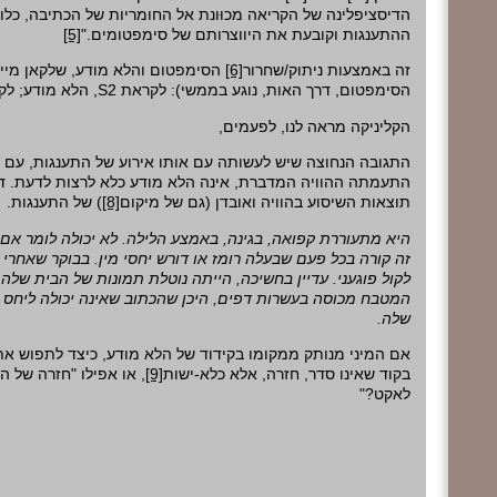
הדיסציפלינה של הקריאה מכוּונת אל החומריות של הכתיבה, כל
[5]
ההתענגות וקובעת את היווצרותם של סימפטומים."
הסימפטום והלא מודע, שלקאן מייצ
[6]
זה באמצעות ניתוק/שחרור
הלא מודע; ל".
S
הסימפטום, דרך האות, נוגע בממשי): לקראת 2
הקליניקה מראה לנו, לפעמים,
התגובה הנחוצה שיש לעשותה עם אותו אירוע של התענגות, עם
התעמתה ההוויה המדברת, אינה הלא מודע כלא לרצות לדעת. דה
) של התענגות.
[8]
תוצאות השיסוע בהוויה ואובדן (גם של מיקום
היא מתעוררת קפואה, בגינה, באמצע הלילה. לא יכולה לומר .
זה קורה בכל פעם שבעלה רומז או דורש יחסי מין. בבוקר שאחרי 
לקול פוגעני. עדיין בחשיכה, הייתה נוטלת תמונות של הבית שלה ו
המטבח מכוסה בעשרות דפים, היכן שהכתוב שאינה יכולה ליחס 
שלה.
אם המיני מנותק ממקומו בקידוד של הלא מודע, כיצד לתפוש א
, או אפילו "חזרה של ה
[9]
בקוד שאינו סדר, חזרה, אלא כלא-ישות
לאקט?"