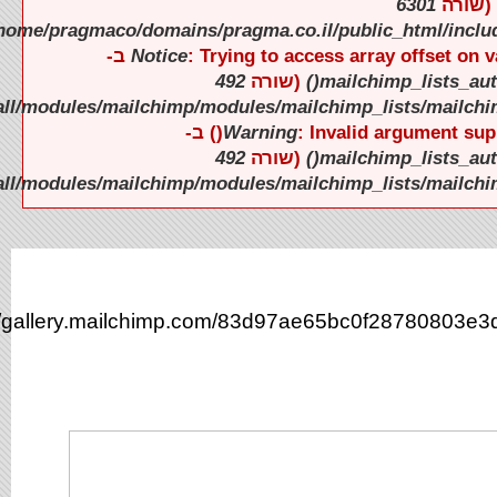
).
).
htt