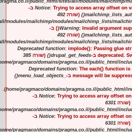
).
).
).